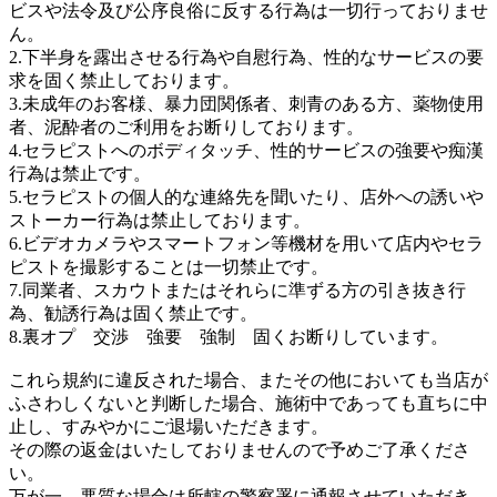
ビスや法令及び公序良俗に反する行為は一切行っておりませ
ん。
2.下半身を露出させる行為や自慰行為、性的なサービスの要
求を固く禁止しております。
3.未成年のお客様、暴力団関係者、刺青のある方、薬物使用
者、泥酔者のご利用をお断りしております。
4.セラピストへのボディタッチ、性的サービスの強要や痴漢
行為は禁止です。
5.セラピストの個人的な連絡先を聞いたり、店外への誘いや
ストーカー行為は禁止しております。
6.ビデオカメラやスマートフォン等機材を用いて店内やセラ
ピストを撮影することは一切禁止です。
7.同業者、スカウトまたはそれらに準ずる方の引き抜き行
為、勧誘行為は固く禁止です。
8.裏オプ 交渉 強要 強制 固くお断りしています。
これら規約に違反された場合、またその他においても当店が
ふさわしくないと判断した場合、施術中であっても直ちに中
止し、すみやかにご退場いただきます。
その際の返金はいたしておりませんので予めご了承くださ
い。
万が一、悪質な場合は所轄の警察署に通報させていただき、